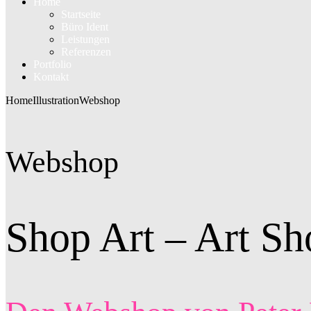
Home
Startseite
Büro Ident
Leistungen
Referenzen
Portfolio
Kontakt
Home
Illustration
Webshop
Webshop
Shop Art – Art Sh