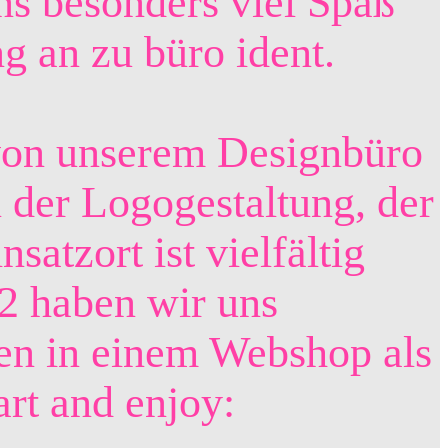
s besonders viel Spaß
g an zu büro ident.
l von unserem Designbüro
 der Logogestaltung, der
atzort ist vielfältig
22 haben wir uns
onen in einem Webshop als
art and enjoy: