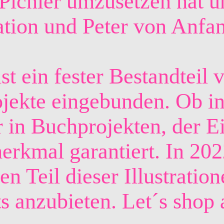
ichler umzusetzen hat un
ration und Peter von Anfan
 ist ein fester Bestandtei
ojekte eingebunden. Ob in
n Buchprojekten, der Eins
erkmal garantiert. In 20
en Teil dieser Illustrati
s anzubieten. Let´s shop 